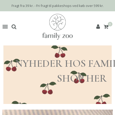
Fragt fra 39 kr. - Fri fragt til pakkeshops ved køb over 599 kr.
0
NYHEDER HOS FAMI
SHOP HER