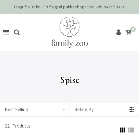
Fragt fra 39 kr. - Fri fragt til pakkeshops ved køb over 599 kr.
0
Spise
Best Selling
Refine By
22
Products