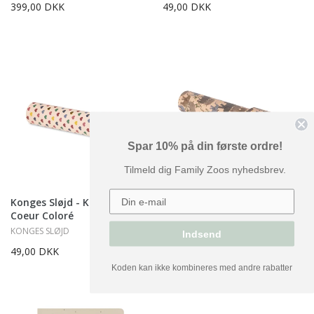
399,00 DKK
49,00 DKK
Spar 10% på din første ordre!
Tilmeld dig Family Zoos nyhedsbrev.
Konges Sløjd - Kaleidoskop -
Konges Sløjd - Kaleidoskop -
Coeur Coloré
Safari
KONGES SLØJD
KONGES SLØJD
Indsend
49,00 DKK
49,00 DKK
Koden kan ikke kombineres med andre rabatter