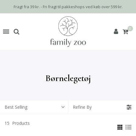
Fragt fra 39 kr. - Fri fragt til pakkeshops ved køb over 599 kr.
0
Børnelegetøj
Best Selling
Refine By
15
Products