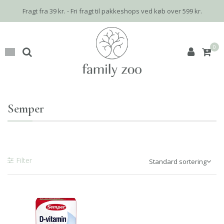
Fragt fra 39 kr. - Fri fragt til pakkeshops ved køb over 599 kr.
0
Semper
Filter