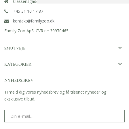
Classensgade 11E, 2100 København Ø
+45 31 10 17 87
kontakt@familyzoo.dk
Family Zoo ApS. CVR nr: 39970465
SMUTVEJE
KATEGORIER
NYHEDSBREV
Tilmeld dig vores nyhedsbrev og få tilsendt nyheder og
eksklusive tilbud.