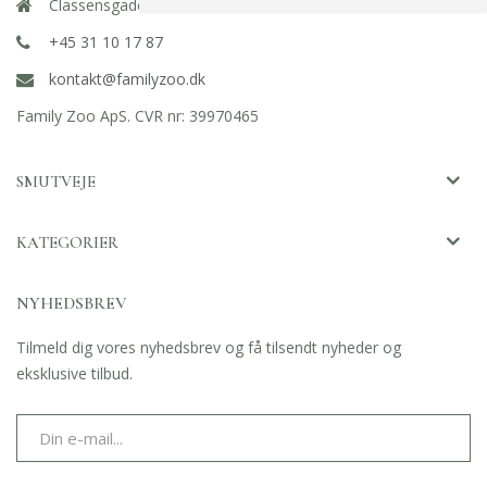
Classensgade 11E, 2100 København Ø
+45 31 10 17 87
kontakt@familyzoo.dk
Family Zoo ApS. CVR nr: 39970465
SMUTVEJE
KATEGORIER
NYHEDSBREV
Tilmeld dig vores nyhedsbrev og få tilsendt nyheder og
eksklusive tilbud.