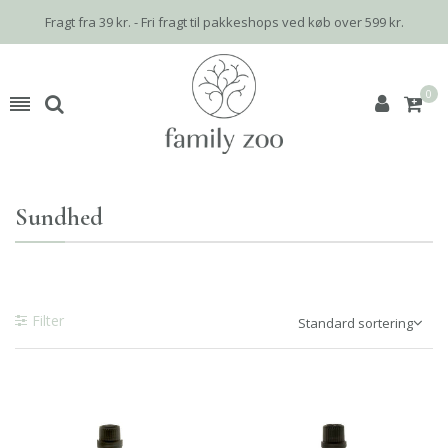
Fragt fra 39 kr. - Fri fragt til pakkeshops ved køb over 599 kr.
0
Sundhed
Filter