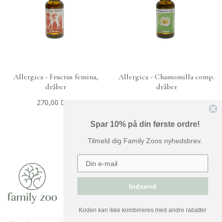
Allergica - Fructus femina,
Allergica - Chamomilla comp.
+
TILFØJ TIL KURV
+
TILFØJ TIL KURV
dråber
dråber
270,00 DKK
210,00 DKK
Spar 10% på din første ordre!
Tilmeld dig Family Zoos nyhedsbrev.
Indsend
Koden kan ikke kombineres med andre rabatter