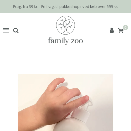
Fragt fra 39 kr. - Fri fragt til pakkeshops ved køb over 599 kr.
0