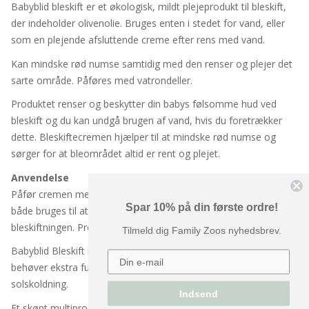
Babyblid bleskift er et økologisk, mildt plejeprodukt til bleskift,
der indeholder olivenolie. Bruges enten i stedet for vand, eller
som en plejende afsluttende creme efter rens med vand.
Kan mindske rød numse samtidig med den renser og plejer det
sarte område. Påføres med vatrondeller.
Produktet renser og beskytter din babys følsomme hud ved
bleskift og du kan undgå brugen af vand, hvis du foretrækker
dette. Bleskiftecremen hjælper til at mindske rød numse og
sørger for at bleområdet altid er rent og plejet.
Anvendelse
Påfør cremen med vatrondeller i bleområdet. Produktet kan
Spar 10% på din første ordre!
både bruges til at rense, eller som en plejende afsluttende del af
bleskiftningen. Produktet skal ikke skylles af eller tørres væk.
Tilmeld dig Family Zoos nyhedsbrev.
Babyblid Bleskift kan også anvendes til andre områder, der
behøver ekstra fugt, såsom arp, tørre knæ, albuer og
solskoldning.
Indsend
Et skønt multiprodukt til hele familien.