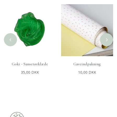
Goki - Sansetørklæde
Gaveindpakning
+
TILFØJ TIL KURV
+
TILFØJ TIL KURV
35,00 DKK
10,00 DKK