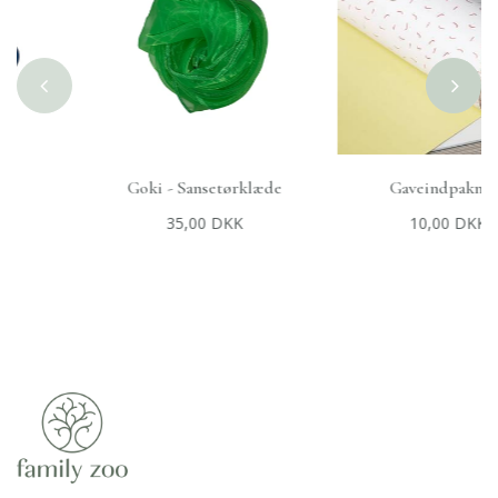
Goki - Sansetørklæde
Gaveindpakning
+
TILFØJ TIL KURV
+
TILFØJ TIL KURV
35,00 DKK
10,00 DKK