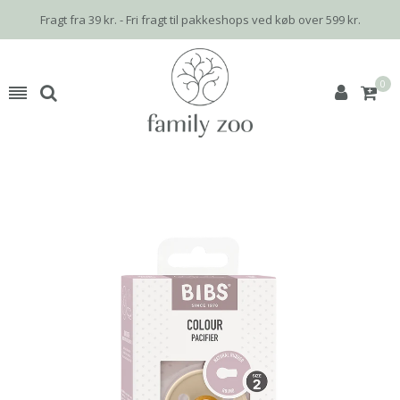
Fragt fra 39 kr. - Fri fragt til pakkeshops ved køb over 599 kr.
0