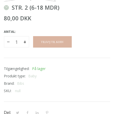
STR. 2 (6-18 MDR)
80,00 DKK
ANTAL:
−
+
TILFØJ TIL KURV
Tilgængelighed:
På lager
Produkt type:
Baby
Brand:
Bibs
SKU:
null
Del: