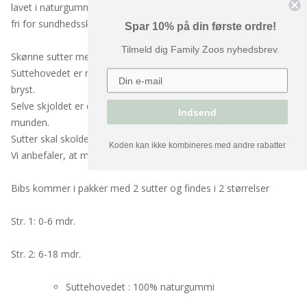
lavet i naturgummi, der er blødt og elastisk og selvfølgelig helt
fri for sundhedsskadelige stoffer.
Spar 10% på din første ordre!
Tilmeld dig Family Zoos nyhedsbrev.
Skønne sutter med rundt hoved i naturgummi.
Suttehovedet er rundt, så det minder mest muligt om moderens
bryst.
Selve skjoldet er designet, så det mindsker irritation omkring
Indsend
munden.
Sutter skal skoldes inden brug, så de bliver steriliseret.
Koden kan ikke kombineres med andre rabatter
Vi anbefaler, at man jævnligt kontrollerer, om sutten er intakt.
Bibs kommer i pakker med 2 sutter og findes i 2 størrelser
Str. 1: 0-6 mdr.
Str. 2: 6-18 mdr.
Suttehovedet : 100% naturgummi