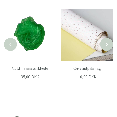
Goki - Sansetørklæde
Gaveindpakning
+
TILFØJ TIL KURV
+
TILFØJ TIL KURV
35,00 DKK
10,00 DKK