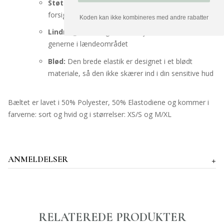
Støtte:
Det brede bløde bælte løfter din mave
forsigtig, og letter presset mod underlivet
Koden kan ikke kombineres med andre rabatter
Lindring:
Bæltet giver modtryk til eventuelle
generne i lændeområdet
Blød:
Den brede elastik er designet i et blødt
materiale, så den ikke skærer ind i din sensitive hud
Bæltet er lavet i 50% Polyester, 50% Elastodiene og kommer i
farverne: sort og hvid og i størrelser: XS/S og M/XL
ANMELDELSER
RELATEREDE PRODUKTER