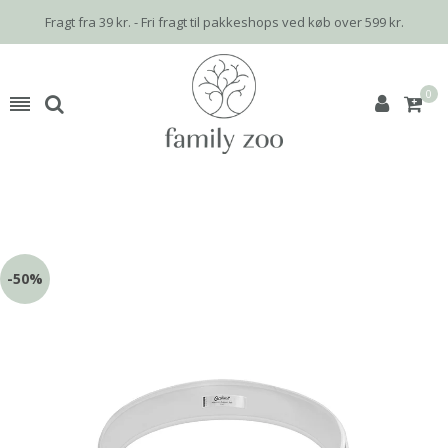
Fragt fra 39 kr. - Fri fragt til pakkeshops ved køb over 599 kr.
0
-50%