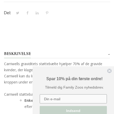
Del:
BESKRIVELSE
Carriwells graviditets støttebælte hjælper 70% af de gravide
kvinder, der klager over rygsmerter. Med et støttebælte fra
Carriwell kan du lindre de gener, den ekstra belastning af
Spar 10% på din første ordre!
kroppen under en graviditet kan medføre.
Tilmeld dig Family Zoos nyhedsbrev.
Carriwell støttebælte er:
Enkelt:
Nem at tage på og kan tilpasses præcis
efter dine behov
Indsend