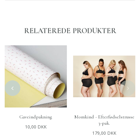
RELATEREDE PRODUKTER
Gaveindpakning
Momkind - Efterfødselstrusse
+
TILFØJ TIL KURV
+
VÆLG MULIGHEDER
3-pak.
10,00 DKK
179,00 DKK