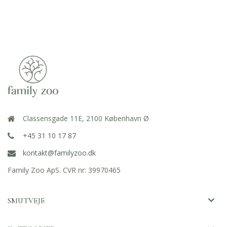
Classensgade 11E, 2100 København Ø
+45 31 10 17 87
kontakt@familyzoo.dk
Family Zoo ApS. CVR nr: 39970465
SMUTVEJE