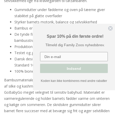
selvsikkerhed lige fra kravlegården til tarzanbanen.
Gummidutter under fødderne og oven på tæerne giver
stabilitet på glatte overflader
Styrker barnets motorik, balance og selvsikkerhed
Bambus er et åndbart naturmateriale
De tynde fibre og UV-beskyttelsen gør
Spar 10% på din første ordre!
bambusstrømperne til det oplagte valg om sommeren
Tilmeld dig Family Zoos nyhedsbrev.
Produktionen af bambus skader ikke naturen
Testet og godkendt for sundhedsskadelige stoffer
Dansk design - produceret i Europa og Oeko-Tex
Standard 100 certificeret
Indsend
100% bionedbrydelig
Bambusmaterialet er meget blødt og føles som en kombination
Koden kan ikke kombineres med andre rabatter
af silke og kashmir, og derfor er bambusstrømper fra
GoBabyGo meget velegnet til sensitiv babyhud. Materialet er
varmeregulerende og holder barnets fødder varme om vinteren
og kølige om sommeren. De skridsikre gummidutter sikrer
barnet flere succeser med at bevæge sig frit og øger selvtilliden