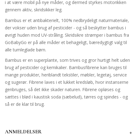
i at være mobil på nye måder, og dermed styrkes motorikken
gennem aktiv, skridsikker leg.
Bambus er et antibakterielt, 100% nedbrydeligt naturmateriale,
der vokser uden brug af pesticider - og så beskytter bambus i
øvrigt huden mod UV-stråling. Skridsikre strømper i bambus fra
GoBabyGo er på alle måder et behageligt, bæredygtigt valg til
alle tumleglade børn.
Bambus er en superplante, som trives og gror hurtigt helt uden
brug af pesticider og kemikalier. Bambusfibrene kan bruges til
mange produkter, heriblandt tekstiler, møbler, legetøj, service
og sugerør. Fibrene laves i et lukket kredsløb, hvor instanserne
genbruges, så det ikke skader naturen. Fibrene opløses og
sættes i blød i kaustisk soda (sæbelud), tørres og spindes - og
så er de klar til brug.
ANMELDELSER