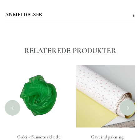
ANMELDELSER
RELATEREDE PRODUKTER
Goki - Sansetørklæde
Gaveindpakning
+
TILFØJ TIL KURV
+
TILFØJ TIL KURV