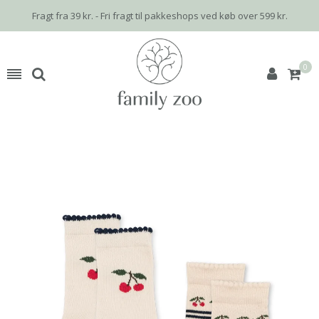
Fragt fra 39 kr. - Fri fragt til pakkeshops ved køb over 599 kr.
0