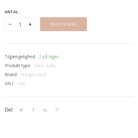
ANTAL:
−
+
TILFØJ TIL KURV
Tilgængelighed:
2 på lager
Produkt type:
Børn, baby
Brand:
Konges sløjd
SKU:
null
Del: