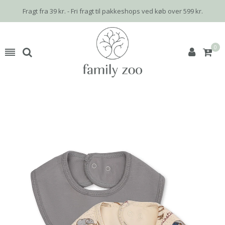
Fragt fra 39 kr. - Fri fragt til pakkeshops ved køb over 599 kr.
0