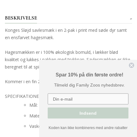
BESKRIVELSE
Konges Sløjd savlesmæk i en 2-pak i print med søde dyr samt
en ensfarvet hagesmæk.
Hagesmækken er i 100% økologisk bomuld, i lækker blød
kvalitet og lukkes i nakken med trykknap. Savlesmækken er ikke
beregnet til at spise med.
Spar 10% på din første ordre!
Kommer i en fin 2-pak.
Tilmeld dig Family Zoos nyhedsbrev.
SPECIFIKATIONER
:
Mål: Måler 11 cm fra hagen og ned.
Indsend
Materiale: 95% økologisk bomuld 5% elastan
Vaskeanvisning: 30 grader
Koden kan ikke kombineres med andre rabatter