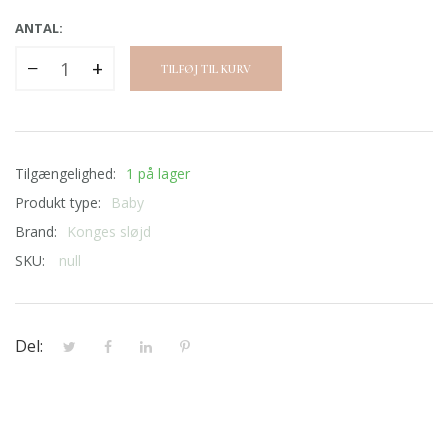
ANTAL:
−
+
TILFØJ TIL KURV
Tilgængelighed:
1 på lager
Produkt type:
Baby
Brand:
Konges sløjd
SKU:
null
Del: