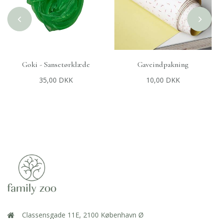
Goki - Sansetørklæde
Gaveindpakning
+
TILFØJ TIL KURV
+
TILFØJ TIL KURV
35,00 DKK
10,00 DKK
Classensgade 11E, 2100 København Ø