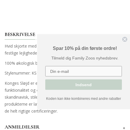
BESKRIVELSE
Hvid skjorte med knapper & blondekrave i kanten. Perfekt til
Spar 10% på din første ordre!
festlige lejligheder.
Tilmeld dig Family Zoos nyhedsbrev.
100% økologisk bomuld
Stylenummer: KS103966
Konges Sløjd er et dansk mærke, som står for kvalitet,
Indsend
funktionalitet og enkelthed. Konges Sløjd har lavet et enkelt,
skandinavisk, stilet univers med produkter til vores børn. Alle
Koden kan ikke kombineres med andre rabatter
produkterne er lavet på fabrikker med gode arbejdsforhold og
de helt rigtige certificeringer.
ANMELDELSER