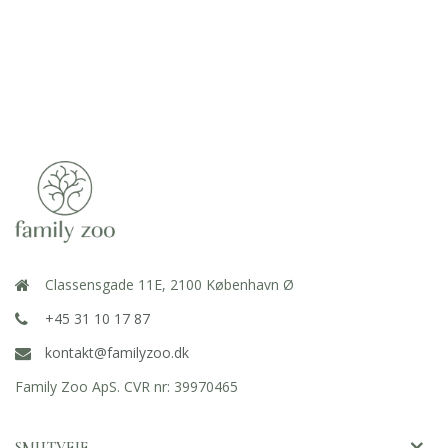
Classensgade 11E, 2100 København Ø
+45 31 10 17 87
kontakt@familyzoo.dk
Family Zoo ApS. CVR nr: 39970465
SMUTVEJE