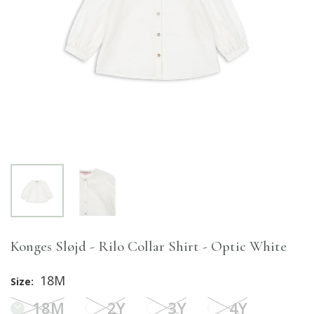
Konges Sløjd - Rilo Collar Shirt - Optic White
18M
Size:
18M
2Y
3Y
4Y