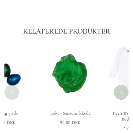
RELATEREDE PRODUKTER
Goki - Sansetørklæde
Petit Bateau - L/S 2-pak
+
TILFØJ TIL KURV
+
VÆLG MULIGHEDER
Bodyer - Hvid
35,00 DKK
175,00 DKK