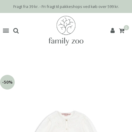
Fragt fra 39 kr. - Fri fragt til pakkeshops ved køb over 599 kr.
0
-50%