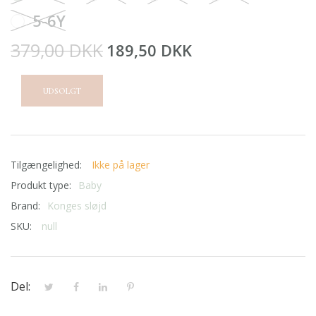
5-6Y
379,00 DKK
189,50 DKK
UDSOLGT
Tilgængelighed:
Ikke på lager
Produkt type:
Baby
Brand:
Konges sløjd
SKU:
null
Del: