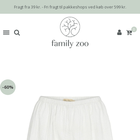
Fragt fra 39 kr. - Fri fragt til pakkeshops ved køb over 599 kr.
0
-60%