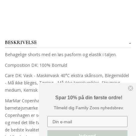
BESKRIVELSE
Behagelige shorts med en løs pasform og elastik i taljen.
Composition DK:
100% Bomuld
Care DK:
Vask - Maskinvask 40°C ekstra skånsom, Blegemiddel
- Må ikke bleges, Tørring - Må ikke tørretumbles, Strygning -
medium, Kemisk - Må ikke renses
Spar 10% på din første ordre!
MarMar Copenhagen, etableret i 2008, er et dansk
børnetøjsmærke til drenge og piger, fra nyfødt til 16 år. MarMar
Tilmeld dig Family Zoos nyhedsbrev.
Copenhagen er sofistikeret, klassisk luksus, med cool detaljer
og med det lille twist, der gør tøjet til noget helt særligt. Altid i
de bedste kvaliteter og med fokus på funktionalitet og
Indsend