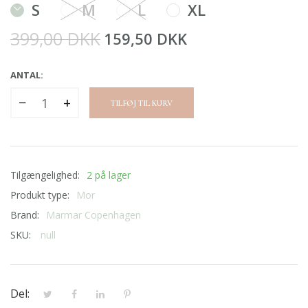
S
M
L
XL
399,00 DKK
159,50 DKK
ANTAL:
−
+
TILFØJ TIL KURV
Tilgængelighed:
2 på lager
Produkt type:
Mor
Brand:
Marmar Copenhagen
SKU:
null
Del: