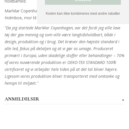
holdbarhed.
MarMar Copenhagen er grundlagt og designet af Marlene
Koden kan ikke kombineres med andre rabatter
Holmboe, mor til en søn, tvillingepiger og nu også hunde-mor.
”Da jeg startede MarMar Copenhagen, var det fordi jeg ville lave
tøj der gav mening og som ville være langtidsholdbart, både i
design, produktion og i brug. Det kræver den højeste standard i
alle led, fokus på detaljen og at vi gør os umage. Produceret
primært i Europa, uden skadelige stoffer eller behandlinger – 70%
af vores nuværende produktion er OEKO-TEX STANDARD 100®
certificeret og vi arbejder hele tiden på at det tal bliver højere.
Ligesom vores produktion bliver transporteret med omtanke og
hensyn til miljøet."
ANMELDELSER