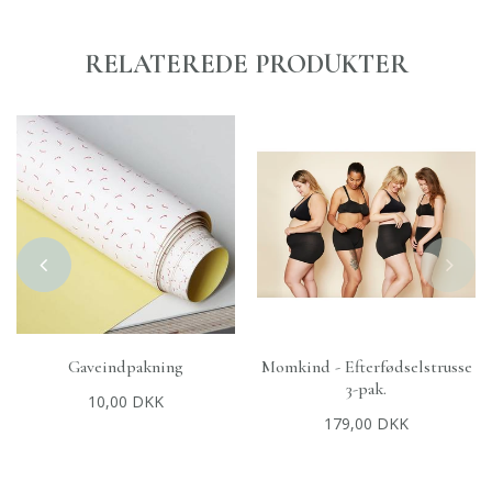
RELATEREDE PRODUKTER
Gaveindpakning
Momkind - Efterfødselstrusse
+
TILFØJ TIL KURV
+
VÆLG MULIGHEDER
3-pak.
10,00 DKK
179,00 DKK