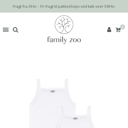
Fragt fra 39 kr. - Fri fragt til pakkeshops ved køb over 599 kr.
0