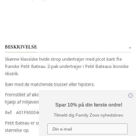
BESKRIVELSE
Skønne klassiske hvide strop undertrøjer med picot kant fra
franske Petit Bateau.
2-pak undertrøjer i Petit Bateaus ikoniske
ribstrik.
Bær med de matchende trusser eller hipsters.
Fremstillet af økologisk bomuld, der er garanteret dyrket ved
hjælp af miljøvenlige teknikker og fri for GMO'er.
Spar 10% på din første ordre!
Ref.
A01F900040
Tilmeld dig Family Zoos nyhedsbrev.
Petit Bateau er småt i størrelsen og vi anbefaler, at man går en
størrelse op.