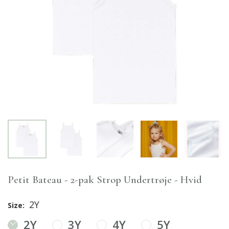
Petit Bateau - 2-pak Strop Undertrøje - Hvid
2Y
Size:
2Y
3Y
4Y
5Y