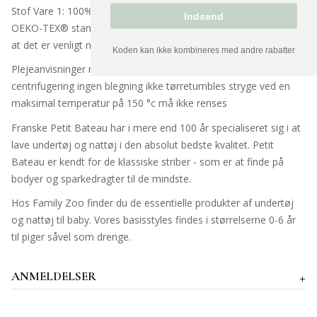
Stof Vare 1: 100% Bomuld Produkt certificeret til at opfylde
Indsend
OEKO-TEX® standard 100, CQ 746/3, IFTH, hvilket garanterer,
at det er venligt mod huden
Koden kan ikke kombineres med andre rabatter
Plejeanvisninger maksimal temperatur 60 °c • normal
centrifugering ingen blegning ikke tørretumbles stryge ved en
maksimal temperatur på 150 °c må ikke renses
Franske Petit Bateau har i mere end 100 år specialiseret sig i at
lave undertøj og nattøj i den absolut bedste kvalitet. Petit
Bateau er kendt for de klassiske striber - som er at finde på
bodyer og sparkedragter til de mindste.
Hos Family Zoo finder du de essentielle produkter af undertøj
og nattøj til baby. Vores basisstyles findes i størrelserne 0-6 år
til piger såvel som drenge.
ANMELDELSER