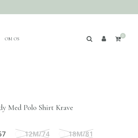
0
OM OS
ody Med Polo Shirt Krave
67
12M/74
18M/81