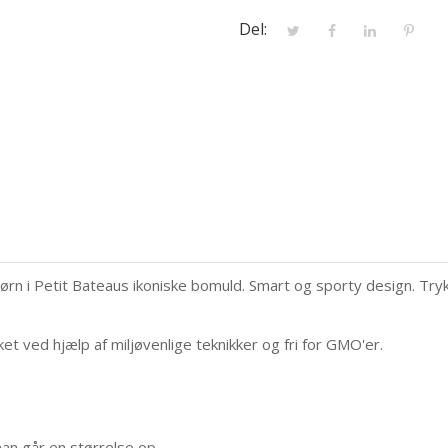
Del:
rn i Petit Bateaus ikoniske bomuld. Smart og sporty design. Try
et ved hjælp af miljøvenlige teknikker og fri for GMO'er.
man går en størrelse op.