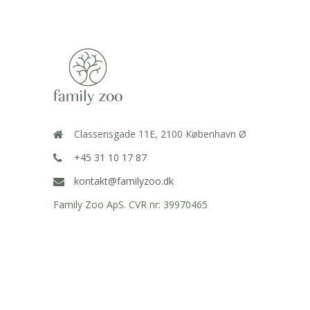
Classensgade 11E, 2100 København Ø
+45 31 10 17 87
kontakt@familyzoo.dk
Family Zoo ApS. CVR nr: 39970465