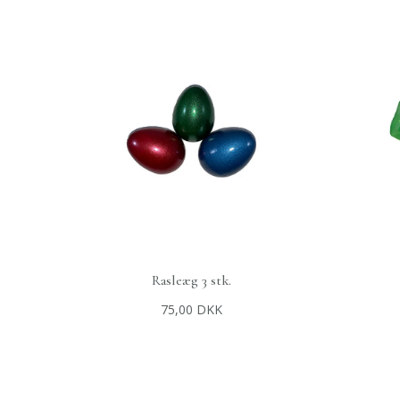
Rasleæg 3 stk.
+
TILFØJ TIL KURV
75,00 DKK