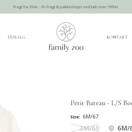
Fragt fra 39 kr. - Fri fragt til pakkeshops ved køb over 599 kr.
UDSALG
KONTAKT
Petit Bateau - L/S B
6M/67
Size:
3M/60
6M/