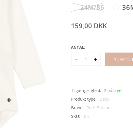
24M/86
36
159,00 DKK
ANTAL:
−
+
TILFØJ TIL
Tilgængelighed:
2 på lager
Produkt type:
Baby
Brand:
Petit Bateau
SKU:
null