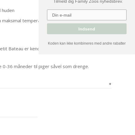
Tilmeld dig Family Zoos nyhedsbrev.
od huden
en maksimal temperatur på 110 °c / strygning med
Indsend
Koden kan ikke kombineres med andre rabatter
Petit Bateau er kendt for de klassiske striber - som er
rne 0-36 måneder til piger såvel som drenge.