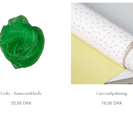
Goki - Sansetørklæde
Gaveindpakning
+
TILFØJ TIL KURV
+
TILFØJ TIL KURV
35,00 DKK
10,00 DKK