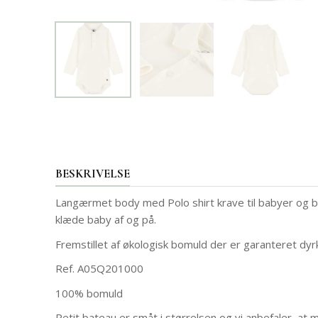
BESKRIVELSE
Langærmet body med Polo shirt krave til babyer og bø
klæde baby af og på.
Fremstillet af økologisk bomuld der er garanteret dyrk
Ref.
A05Q201000
100% bomuld
Petit bateau er småt i størrelsen og vi anbefaler, at 