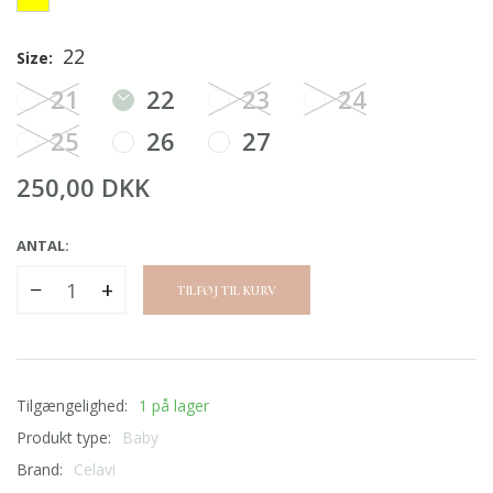
22
Size:
21
22
23
24
25
26
27
250,00 DKK
ANTAL:
−
+
TILFØJ TIL KURV
Tilgængelighed:
1 på lager
Produkt type:
Baby
Brand:
Celavi