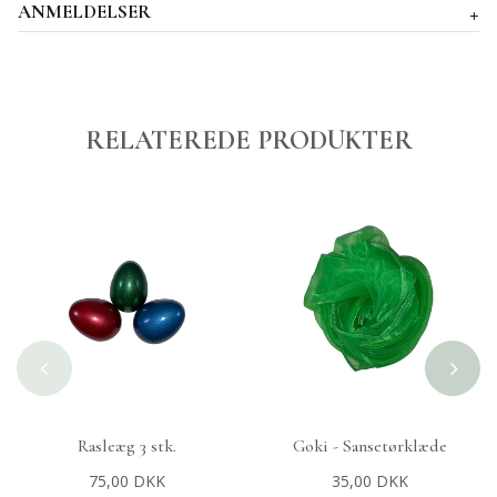
ANMELDELSER
RELATEREDE PRODUKTER
Goki - Sansetørklæde
Petit Bateau - L/S 2-pak
+
TILFØJ TIL KURV
+
VÆLG MULIGHEDER
Bodyer - Hvid
35,00 DKK