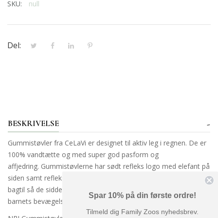
SKU:
null
Del:
BESKRIVELSE
Gummistøvler fra CeLaVi er designet til aktiv leg i regnen. De er
100% vandtætte og med super god pasform og
affjedring.
Gummistøvlerne har sødt refleks logo med elefant på
siden samt refleksstribe på hælen.
Gummistøvlerne er smalle
bagtil så de sidder godt fast så de ikke 'svupper' og følger
Spar 10% på din første ordre!
barnets bevægelser.
Tilmeld dig Family Zoos nyhedsbrev.