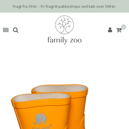
Fragt fra 39 kr. - Fri fragt til pakkeshops ved køb over 599 kr.
0